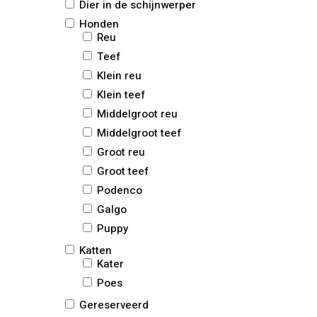
Dier in de schijnwerper
Honden
Reu
Teef
Klein reu
Klein teef
Middelgroot reu
Middelgroot teef
Groot reu
Groot teef
Podenco
Galgo
Puppy
Katten
Kater
Poes
Gereserveerd