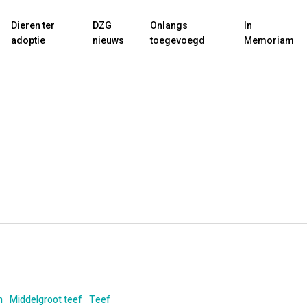
Dieren ter
DZG
Onlangs
In
adoptie
nieuws
toegevoegd
Memoriam
n
Middelgroot teef
Teef