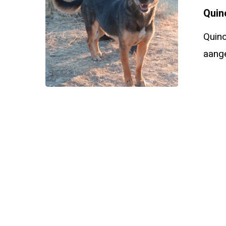
Quin
Quinc
aange