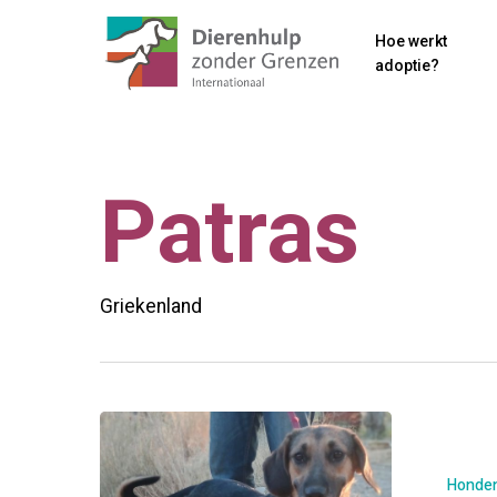
Skip
Hoe werkt
to
adoptie?
main
content
Patras
Griekenland
Quince
Honde