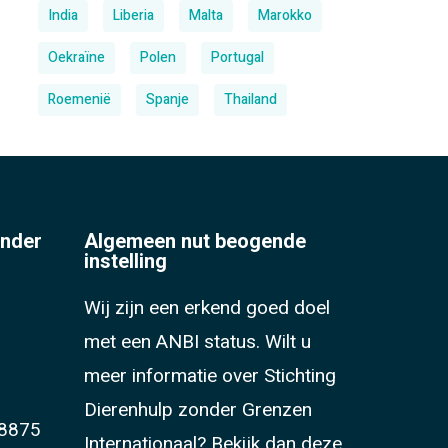
India
Liberia
Malta
Marokko
Oekraïne
Polen
Portugal
Roemenië
Spanje
Thailand
onder
Algemeen nut beogende
instelling
Wij zijn een erkend goed doel
met een ANBI status. Wilt u
meer informatie over Stichting
Dierenhulp zonder Grenzen
8875
Internationaal?
Bekijk dan deze