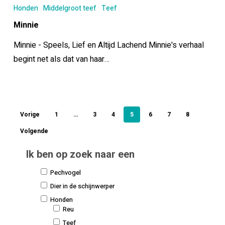
Honden
Middelgroot teef
Teef
Minnie
Minnie - Speels, Lief en Altijd Lachend Minnie's verhaal
begint net als dat van haar…
Vorige
1
…
3
4
5
6
7
8
Volgende
Ik ben op zoek naar een
Pechvogel
Dier in de schijnwerper
Honden
Reu
Teef