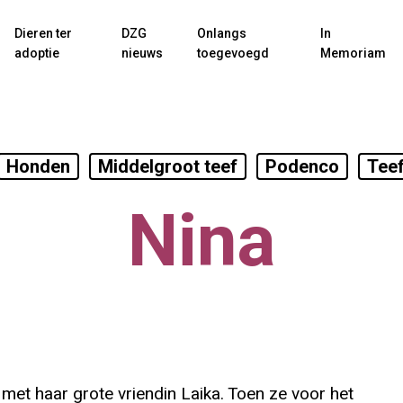
Dieren ter
DZG
Onlangs
In
adoptie
nieuws
toegevoegd
Memoriam
Honden
Middelgroot teef
Podenco
Tee
Nina
 met haar grote vriendin Laika. Toen ze voor het