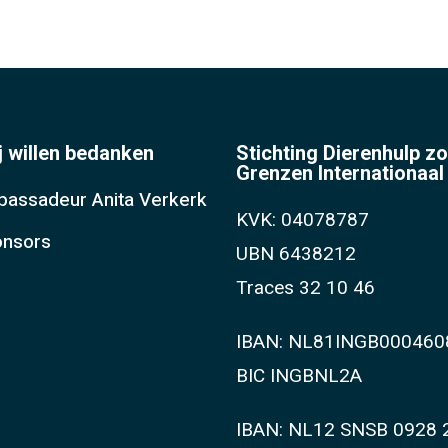
j willen bedanken
Stichting Dierenhulp z
Grenzen Internationaal
assadeur Anita Verkerk
KVK: 04078787
nsors
UBN 6438212
Traces 32 10 46
IBAN: NL81INGB000460
BIC INGBNL2A
IBAN: NL12 SNSB 0928 