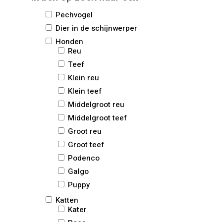
Pechvogel
Dier in de schijnwerper
Honden
Reu
Teef
Klein reu
Klein teef
Middelgroot reu
Middelgroot teef
Groot reu
Groot teef
Podenco
Galgo
Puppy
Katten
Kater