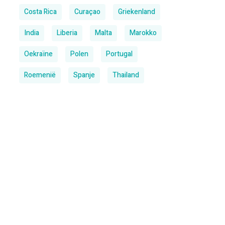
Costa Rica
Curaçao
Griekenland
India
Liberia
Malta
Marokko
Oekraïne
Polen
Portugal
Roemenië
Spanje
Thailand