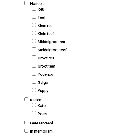
Honden
Reu
Teef
Klein reu
Klein teef
Middelgroot reu
Middelgroot teef
Groot reu
Groot teef
Podenco
Galgo
Puppy
Katten
Kater
Poes
Gereserveerd
In memoriam