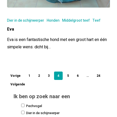
Eva
Dier in de schijnwerper
Honden
Middelgroot teef
Teef
Eva
Eva is een fantastische hond met een groot hart en één
simpele wens: dicht bij…
Vorige
1
2
3
4
5
6
…
24
Volgende
Ik ben op zoek naar een
Pechvogel
Dier in de schijnwerper