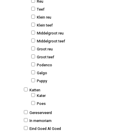
Reu
Teef
Klein reu
Klein teef
Middelgroot reu
Middelgroot teef
Groot reu
Groot teef
Podenco
Galgo
Puppy
Katten
Kater
Poes
Gereserveerd
In memoriam
Eind Goed Al Goed