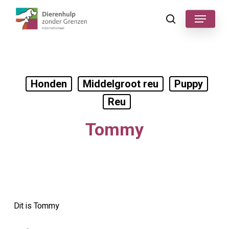
Skip
Menu
to
search
main
content
Honden
Middelgroot reu
Puppy
Reu
Tommy
Dit is Tommy