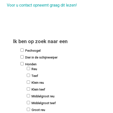
Voor u contact opneemt graag dit lezen!
Ik ben op zoek naar een
Pechvogel
Dier in de schijnwerper
Honden
Reu
Teef
Klein reu
Klein teef
Middelgroot reu
Middelgroot teef
Groot reu