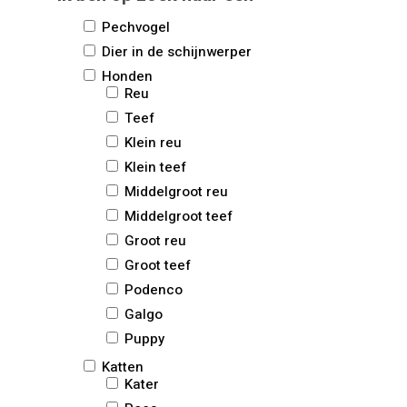
Pechvogel
Dier in de schijnwerper
Honden
Reu
Teef
Klein reu
Klein teef
Middelgroot reu
Middelgroot teef
Groot reu
Groot teef
Podenco
Galgo
Puppy
Katten
Kater