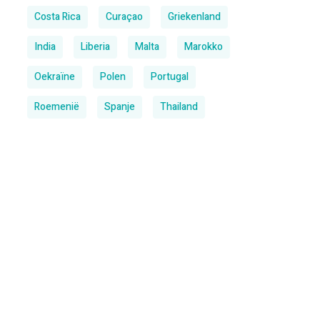
Costa Rica
Curaçao
Griekenland
India
Liberia
Malta
Marokko
Oekraïne
Polen
Portugal
Roemenië
Spanje
Thailand