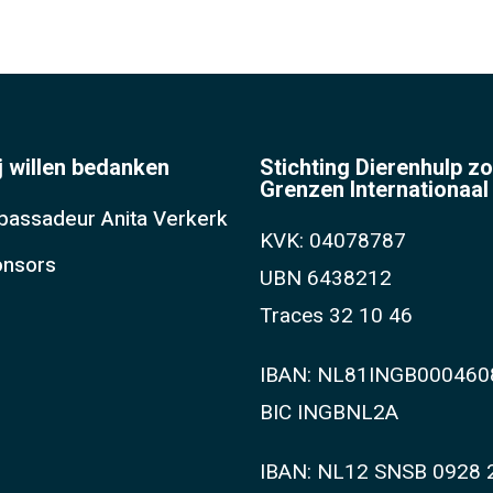
j willen bedanken
Stichting Dierenhulp z
Grenzen Internationaal
assadeur Anita Verkerk
KVK: 04078787
nsors
UBN 6438212
Traces 32 10 46
IBAN: NL81INGB000460
BIC INGBNL2A
IBAN: NL12 SNSB 0928 