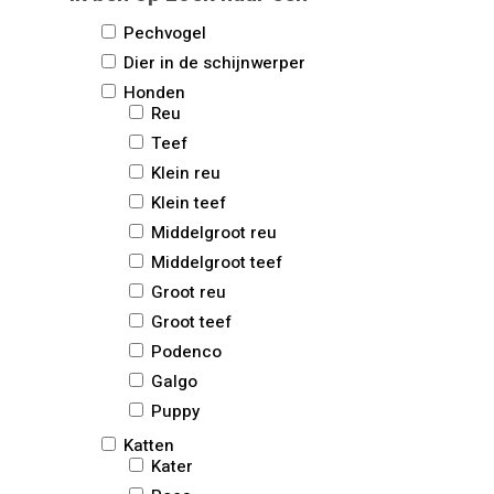
Pechvogel
Dier in de schijnwerper
Honden
Reu
Teef
Klein reu
Klein teef
Middelgroot reu
Middelgroot teef
Groot reu
Groot teef
Podenco
Galgo
Puppy
Katten
Kater