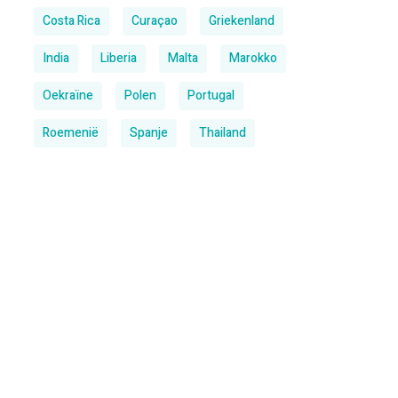
Costa Rica
Curaçao
Griekenland
India
Liberia
Malta
Marokko
Oekraïne
Polen
Portugal
Roemenië
Spanje
Thailand