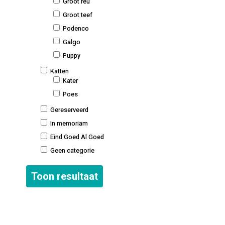
Groot reu
Groot teef
Podenco
Galgo
Puppy
Katten
Kater
Poes
Gereserveerd
In memoriam
Eind Goed Al Goed
Geen categorie