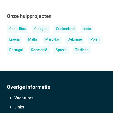
Onze hulpprojecten
Costa Rica
Curaçao
Griekenland
India
Liberia
Malta
Marokko
Oekraïne
Polen
Portugal
Roemenië
Spanje
Thailand
Overige informatie
Vacatures
Links