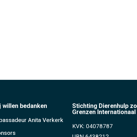
j willen bedanken
Stichting Dierenhulp z
Grenzen Internationaal
assadeur Anita Verkerk
KVK: 04078787
nsors
UBN 6438212