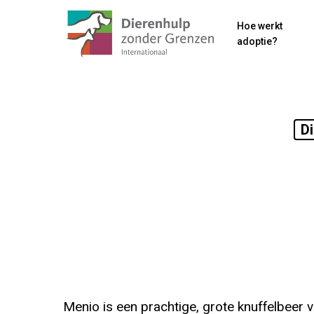
Skip
Hoe werkt
to
adoptie?
main
content
Di
Menio is een prachtige, grote knuffelbeer v