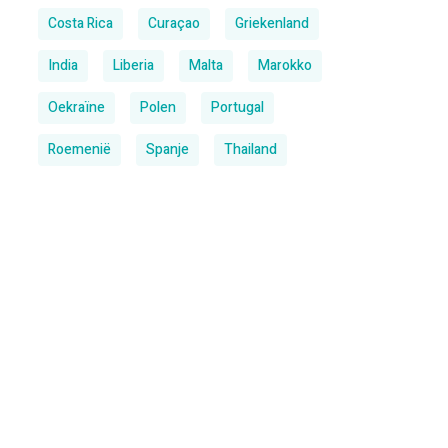
Costa Rica
Curaçao
Griekenland
India
Liberia
Malta
Marokko
Oekraïne
Polen
Portugal
Roemenië
Spanje
Thailand