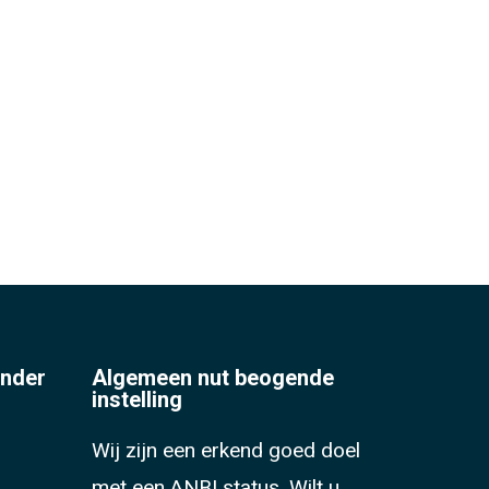
onder
Algemeen nut beogende
instelling
Wij zijn een erkend goed doel
met een ANBI status. Wilt u