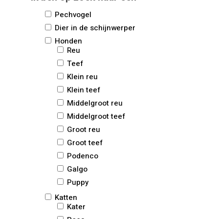
Pechvogel
Dier in de schijnwerper
Honden
Reu
Teef
Klein reu
Klein teef
Middelgroot reu
Middelgroot teef
Groot reu
Groot teef
Podenco
Galgo
Puppy
Katten
Kater