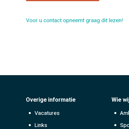
Voor u contact opneemt graag dit lezen!
Overige informatie
Wie wi
Vacatures
Amb
Links
Spo