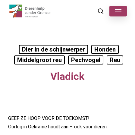
Skip
Menu
to
search
main
content
Dier in de schijnwerper
Honden
Middelgroot reu
Pechvogel
Reu
Vladick
GEEF ZE HOOP VOOR DE TOEKOMST!
Oorlog in Oekraïne houdt aan – ook voor dieren.