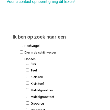
Voor u contact opneemt graag dit lezen!
Ik ben op zoek naar een
Pechvogel
Dier in de schijnwerper
Honden
Reu
Teef
Klein reu
Klein teef
Middelgroot reu
Middelgroot teef
Groot reu