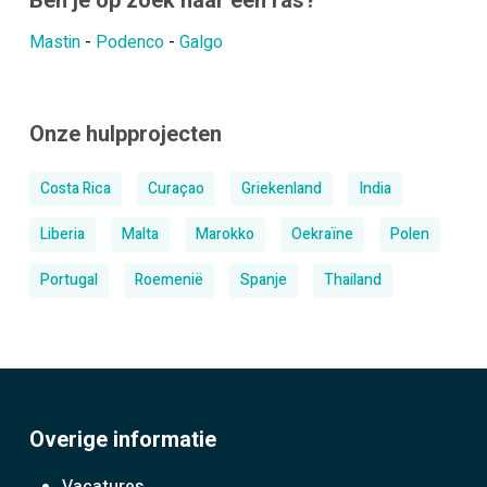
Ben je op zoek naar een ras?
Mastin
-
Podenco
-
Galgo
Onze hulpprojecten
Costa Rica
Curaçao
Griekenland
India
Liberia
Malta
Marokko
Oekraïne
Polen
Portugal
Roemenië
Spanje
Thailand
Overige informatie