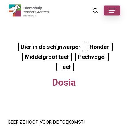
Skip
Menu
to
search
main
content
Dier in de schijnwerper
Honden
Middelgroot teef
Pechvogel
Teef
Dosia
GEEF ZE HOOP VOOR DE TOEKOMST!