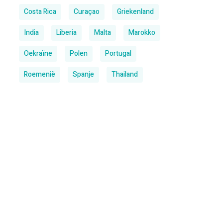
Costa Rica
Curaçao
Griekenland
India
Liberia
Malta
Marokko
Oekraïne
Polen
Portugal
Roemenië
Spanje
Thailand