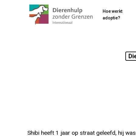
Skip
Hoe werkt
to
adoptie?
main
content
Di
Shibi heeft 1 jaar op straat geleefd, hij wa