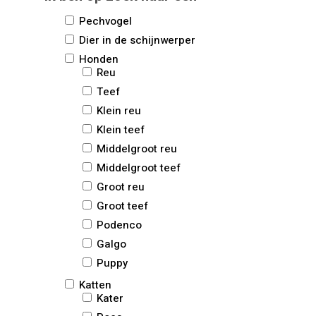
Pechvogel
Dier in de schijnwerper
Honden
Reu
Teef
Klein reu
Klein teef
Middelgroot reu
Middelgroot teef
Groot reu
Groot teef
Podenco
Galgo
Puppy
Katten
Kater