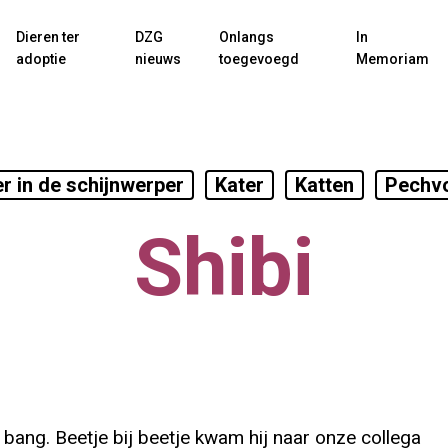
Dieren ter
DZG
Onlangs
In
adoptie
nieuws
toegevoegd
Memoriam
er in de schijnwerper
Kater
Katten
Pechv
Shibi
s bang. Beetje bij beetje kwam hij naar onze collega