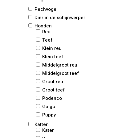
Pechvogel
Dier in de schijnwerper
Honden
Reu
Teef
Klein reu
Klein teef
Middelgroot reu
Middelgroot teef
Groot reu
Groot teef
Podenco
Galgo
Puppy
Katten
Kater