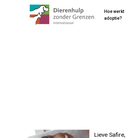
Skip
Hoe werkt
to
adoptie?
main
content
Lieve Safire,