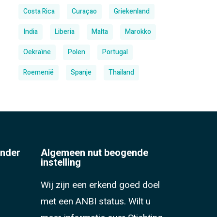
Costa Rica
Curaçao
Griekenland
India
Liberia
Malta
Marokko
Oekraïne
Polen
Portugal
Roemenië
Spanje
Thailand
onder
Algemeen nut beogende
instelling
Wij zijn een erkend goed doel
met een ANBI status. Wilt u