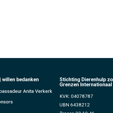
j willen bedanken
Stichting Dierenhulp z
Grenzen Internationaal
assadeur Anita Verkerk
KVK: 04078787
nsors
UBN 6438212