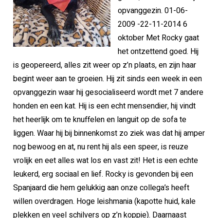
opvanggezin. 01-06-
2009 -22-11-2014 6
oktober Met Rocky gaat
het ontzettend goed. Hij
is geopereerd, alles zit weer op z’n plaats, en zijn haar
begint weer aan te groeien. Hij zit sinds een week in een
opvanggezin waar hij gesocialiseerd wordt met 7 andere
honden en een kat. Hij is een echt mensendier, hij vindt
het heerlijk om te knuffelen en languit op de sofa te
liggen. Waar hij bij binnenkomst zo ziek was dat hij amper
nog bewoog en at, nu rent hij als een speer, is reuze
vrolijk en eet alles wat los en vast zit! Het is een echte
leukerd, erg sociaal en lief. Rocky is gevonden bij een
Spanjaard die hem gelukkig aan onze collega’s heeft
willen overdragen. Hoge leishmania (kapotte huid, kale
plekken en veel schilvers op z’n koppie). Daarnaast