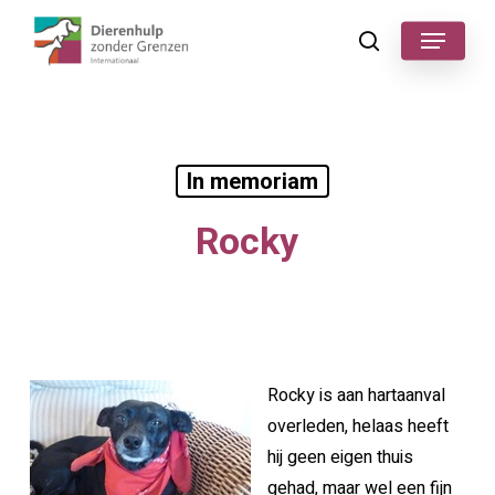
Skip
Menu
to
search
main
content
In memoriam
Rocky
Rocky is aan hartaanval
overleden, helaas heeft
hij geen eigen thuis
gehad, maar wel een fijn