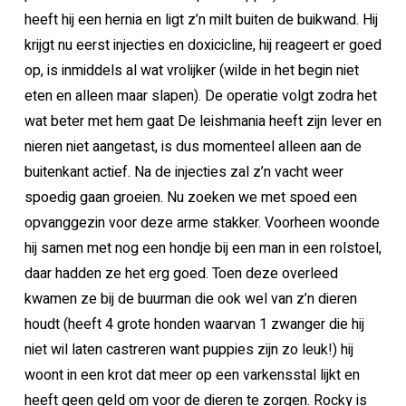
heeft hij een hernia en ligt z’n milt buiten de buikwand. Hij
krijgt nu eerst injecties en doxicicline, hij reageert er goed
op, is inmiddels al wat vrolijker (wilde in het begin niet
eten en alleen maar slapen). De operatie volgt zodra het
wat beter met hem gaat De leishmania heeft zijn lever en
nieren niet aangetast, is dus momenteel alleen aan de
buitenkant actief. Na de injecties zal z’n vacht weer
spoedig gaan groeien. Nu zoeken we met spoed een
opvanggezin voor deze arme stakker. Voorheen woonde
hij samen met nog een hondje bij een man in een rolstoel,
daar hadden ze het erg goed. Toen deze overleed
kwamen ze bij de buurman die ook wel van z’n dieren
houdt (heeft 4 grote honden waarvan 1 zwanger die hij
niet wil laten castreren want puppies zijn zo leuk!) hij
woont in een krot dat meer op een varkensstal lijkt en
heeft geen geld om voor de dieren te zorgen. Rocky is