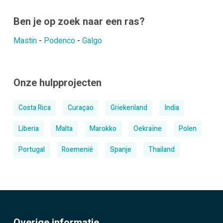
Ben je op zoek naar een ras?
Mastin
-
Podenco
-
Galgo
Onze hulpprojecten
Costa Rica
Curaçao
Griekenland
India
Liberia
Malta
Marokko
Oekraïne
Polen
Portugal
Roemenië
Spanje
Thailand
Overige informatie