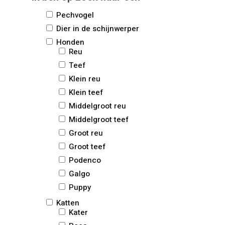
Pechvogel
Dier in de schijnwerper
Honden
Reu
Teef
Klein reu
Klein teef
Middelgroot reu
Middelgroot teef
Groot reu
Groot teef
Podenco
Galgo
Puppy
Katten
Kater