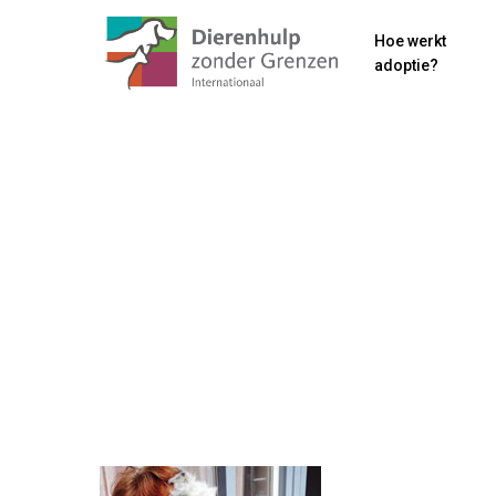
Skip
Hoe werkt
to
adoptie?
main
content