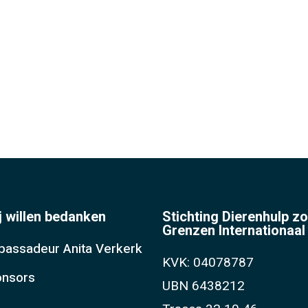
j willen bedanken
Stichting Dierenhulp z
Grenzen Internationaal
assadeur Anita Verkerk
KVK: 04078787
nsors
UBN 6438212