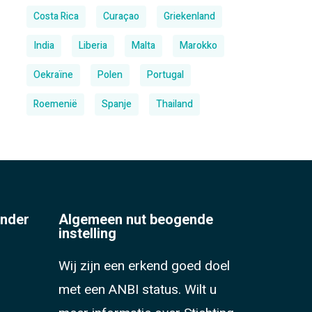
Costa Rica
Curaçao
Griekenland
India
Liberia
Malta
Marokko
Oekraïne
Polen
Portugal
Roemenië
Spanje
Thailand
onder
Algemeen nut beogende
instelling
Wij zijn een erkend goed doel
met een ANBI status. Wilt u