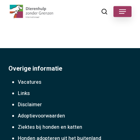
Skip
Menu
to
search
main
content
Overige informatie
Vacatures
Links
Disclaimer
Adoptievoorwaarden
Ziektes bij honden en katten
Honden adopteren uit het buitenland